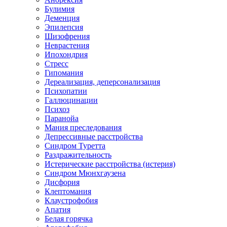
Булимия
Деменция
Эпилепсия
Шизофрения
Неврастения
Ипохондрия
Стресс
Гипомания
Дереализация, деперсонализация
Психопатии
Галлюцинации
Психоз
Паранойа
Мания преследования
Депрессивные расстройства
Синдром Туретта
Раздражительность
Истерические расстройства (истерия)
Синдром Мюнхгаузена
Дисфория
Клептомания
Клаустрофобия
Апатия
Белая горячка