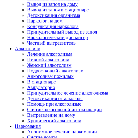
Вывод из запоя на дому
Вывод из запоя в стационаре
Детоксикация организма
Нарколог на дом
Консультация нарколога
Принудительный вывод из запоя
Наркологический диспансер
Частный вытрезвитель
Алкоголизм
Лечение алкоголизма
Пивной алкоголизм
Женский алкоголизм
Подростковый алкоголизм
Алкоголизм пожилых
В стационаре
Амбулаторно
Принудительное лечение алкоголизма
Детоксикация от алкоголя
Помощь при алкоголизме
Снятие алкогольной интоксикации
Вытрезвление на дому
Хронический алкоголизм
Наркомания
Анонимное лечение наркомании
Снятие ломки