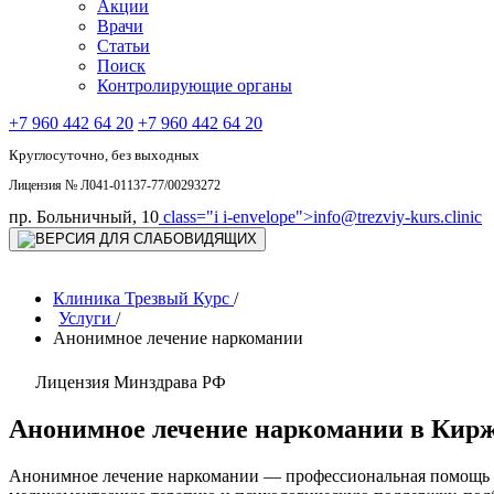
Акции
Врачи
Статьи
Поиск
Контролирующие органы
+7 960 442 64 20
+7 960 442 64 20
Круглосуточно, без выходных
Лицензия № Л041-01137-77/00293272
пр. Больничный, 10
class="i i-envelope">
info@trezviy-kurs.clinic
Клиника Трезвый Курс
/
Услуги
/
Анонимное лечение наркомании
Лицензия Минздрава РФ
Анонимное лечение наркомании в Кир
Анонимное лечение наркомании — профессиональная помощь пр