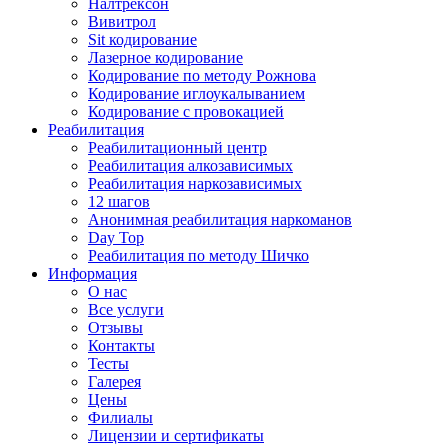
Налтрексон
Вивитрол
Sit кодирование
Лазерное кодирование
Кодирование по методу Рожнова
Кодирование иглоукалыванием
Кодирование с провокацией
Реабилитация
Реабилитационный центр
Реабилитация алкозависимых
Реабилитация наркозависимых
12 шагов
Анонимная реабилитация наркоманов
Day Top
Реабилитация по методу Шичко
Информация
О нас
Все услуги
Отзывы
Контакты
Тесты
Галерея
Цены
Филиалы
Лицензии и сертификаты