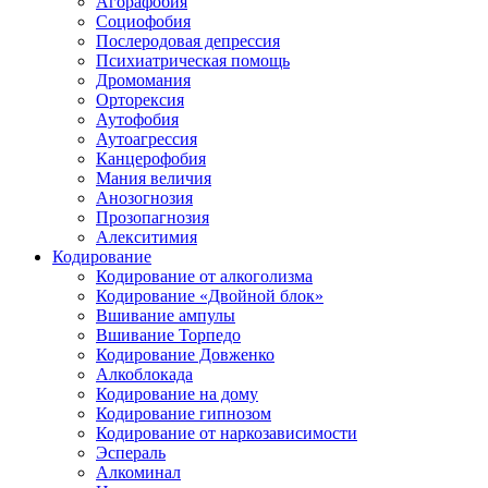
Агорафобия
Социофобия
Послеродовая депрессия
Психиатрическая помощь
Дромомания
Орторексия
Аутофобия
Аутоагрессия
Канцерофобия
Мания величия
Анозогнозия
Прозопагнозия
Алекситимия
Кодирование
Кодирование от алкоголизма
Кодирование «Двойной блок»
Вшивание ампулы
Вшивание Торпедо
Кодирование Довженко
Алкоблокада
Кодирование на дому
Кодирование гипнозом
Кодирование от наркозависимости
Эспераль
Алкоминал