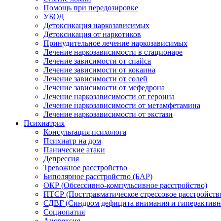
Помощь при передозировке
УБОД
Детоксикация наркозависимых
Детоксикация от наркотиков
Принудительное лечение наркозависимых
Лечение наркозависимости в стационаре
Лечение зависимости от спайса
Лечение зависимости от кокаина
Лечение зависимости от солей
Лечение зависимости от мефедрона
Лечение наркозависимости от героина
Лечение наркозависимости от метамфетамина
Лечение наркозависимости от экстази
Психиатрия
Консультация психолога
Психиатр на дом
Панические атаки
Депрессия
Тревожное расстройство
Биполярное расстройство (БАР)
ОКР (Обсессивно-компульсивное расстройство)
ПТСР (Посттравматическое стрессовое расстройств
СДВГ (Синдром дефицита внимания и гиперактивн
Социопатия
Анорексия