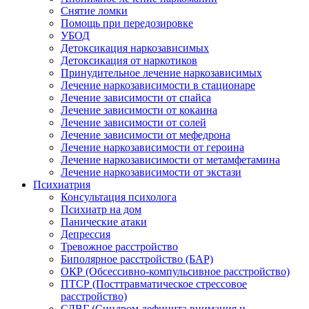
Снятие ломки
Помощь при передозировке
УБОД
Детоксикация наркозависимых
Детоксикация от наркотиков
Принудительное лечение наркозависимых
Лечение наркозависимости в стационаре
Лечение зависимости от спайса
Лечение зависимости от кокаина
Лечение зависимости от солей
Лечение зависимости от мефедрона
Лечение наркозависимости от героина
Лечение наркозависимости от метамфетамина
Лечение наркозависимости от экстази
Психиатрия
Консультация психолога
Психиатр на дом
Панические атаки
Депрессия
Тревожное расстройство
Биполярное расстройство (БАР)
ОКР (Обсессивно-компульсивное расстройство)
ПТСР (Посттравматическое стрессовое
расстройство)
СДВГ (Синдром дефицита внимания и