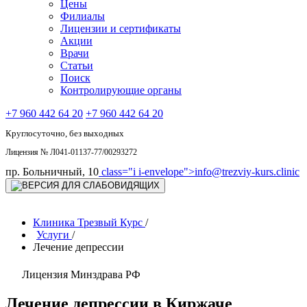
Цены
Филиалы
Лицензии и сертификаты
Акции
Врачи
Статьи
Поиск
Контролирующие органы
+7 960 442 64 20
+7 960 442 64 20
Круглосуточно, без выходных
Лицензия № Л041-01137-77/00293272
пр. Больничный, 10
class="i i-envelope">
info@trezviy-kurs.clinic
Клиника Трезвый Курс
/
Услуги
/
Лечение депрессии
Лицензия Минздрава РФ
Лечение депрессии в Киржаче