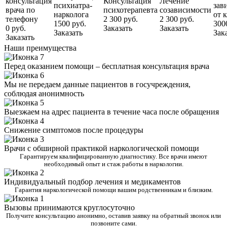
консультация
Консультация
Лечение
психиатра-
зав
врача по
психотерапевта
созависимости
нарколога
от 
телефону
2 300 руб.
2 300 руб.
1500 руб.
300
0 руб.
Заказать
Заказать
Заказать
Зак
Заказать
Наши преимущества
Перед оказанием помощи – бесплатная консультация врача
Мы не передаем данные пациентов в госучреждения,
соблюдая анонимность
Выезжаем на адрес пациента в течение часа после обращения
Снижение симптомов после процедуры
Врачи с обширной практикой наркологической помощи
Гарантируем квалифицированную диагностику. Все врачи имеют
необходимый опыт и стаж работы в наркологии.
Индивидуальный подбор лечения и медикаментов
Гарантия наркологической помощи вашим родственникам и близким.
Вызовы принимаются круглосуточно
Получите консультацию анонимно, оставив заявку на обратный звонок или
позвоните сами.