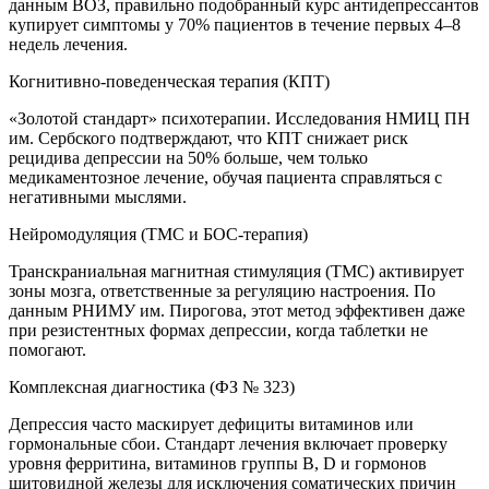
данным ВОЗ, правильно подобранный курс антидепрессантов
купирует симптомы у 70% пациентов в течение первых 4–8
недель лечения.
Когнитивно-поведенческая терапия (КПТ)
«Золотой стандарт» психотерапии. Исследования НМИЦ ПН
им. Сербского подтверждают, что КПТ снижает риск
рецидива депрессии на 50% больше, чем только
медикаментозное лечение, обучая пациента справляться с
негативными мыслями.
Нейромодуляция (ТМС и БОС-терапия)
Транскраниальная магнитная стимуляция (ТМС) активирует
зоны мозга, ответственные за регуляцию настроения. По
данным РНИМУ им. Пирогова, этот метод эффективен даже
при резистентных формах депрессии, когда таблетки не
помогают.
Комплексная диагностика (ФЗ № 323)
Депрессия часто маскирует дефициты витаминов или
гормональные сбои. Стандарт лечения включает проверку
уровня ферритина, витаминов группы B, D и гормонов
щитовидной железы для исключения соматических причин