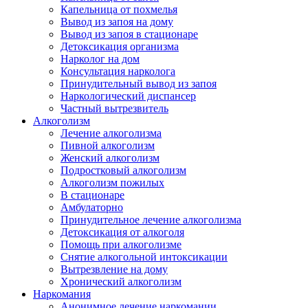
Капельница от похмелья
Вывод из запоя на дому
Вывод из запоя в стационаре
Детоксикация организма
Нарколог на дом
Консультация нарколога
Принудительный вывод из запоя
Наркологический диспансер
Частный вытрезвитель
Алкоголизм
Лечение алкоголизма
Пивной алкоголизм
Женский алкоголизм
Подростковый алкоголизм
Алкоголизм пожилых
В стационаре
Амбулаторно
Принудительное лечение алкоголизма
Детоксикация от алкоголя
Помощь при алкоголизме
Снятие алкогольной интоксикации
Вытрезвление на дому
Хронический алкоголизм
Наркомания
Анонимное лечение наркомании