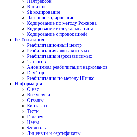
Налтрексон
Вивитрол
Sit кодирование
Лазерное кодирование
Кодирование по методу Рожнова
Кодирование иглоукалыванием
Кодирование с провокацией
Реабилитация
Реабилитационный центр
Реабилитация алкозависимых
Реабилитация наркозависимых
12 шагов
Анонимная реабилитация наркоманов
Day Top
Реабилитация по методу Шичко
Информация
О нас
Все услуги
Отзывы
Контакты
Тесты
Галерея
Цены
Филиалы
Лицензии и сертификаты