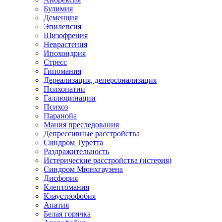
Булимия
Деменция
Эпилепсия
Шизофрения
Неврастения
Ипохондрия
Стресс
Гипомания
Дереализация, деперсонализация
Психопатии
Галлюцинации
Психоз
Паранойа
Мания преследования
Депрессивные расстройства
Синдром Туретта
Раздражительность
Истерические расстройства (истерия)
Синдром Мюнхгаузена
Дисфория
Клептомания
Клаустрофобия
Апатия
Белая горячка