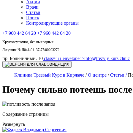
Акции
Врачи
Статьи
Поиск
Контролирующие органы
+7 960 442 64 20
+7 960 442 64 20
Круглосуточно, без выходных
Лицензия № Л041-01137-77/00293272
пр. Больничный, 10
class="i i-envelope">
info@trezviy-kurs.clinic
Клиника Трезвый Курс в Киржаче
/
О центре
/
Статьи /
По
Почему сильно потеешь после 
Содержание страницы
Развернуть