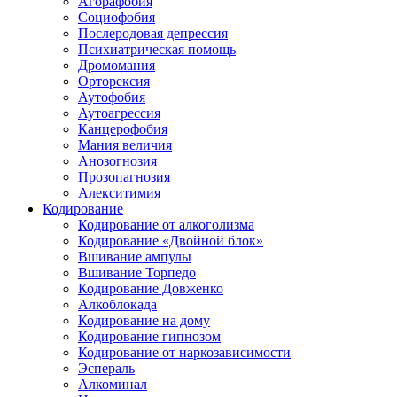
Агорафобия
Социофобия
Послеродовая депрессия
Психиатрическая помощь
Дромомания
Орторексия
Аутофобия
Аутоагрессия
Канцерофобия
Мания величия
Анозогнозия
Прозопагнозия
Алекситимия
Кодирование
Кодирование от алкоголизма
Кодирование «Двойной блок»
Вшивание ампулы
Вшивание Торпедо
Кодирование Довженко
Алкоблокада
Кодирование на дому
Кодирование гипнозом
Кодирование от наркозависимости
Эспераль
Алкоминал