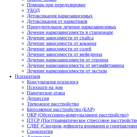
Помощь при передозировке
УБОД
Детоксикация наркозависимых
Детоксикация от наркотиков
Принудительное лечение наркозависимых
Лечение наркозависимости в стационаре
Лечение зависимости от спайса
Лечение зависимости от кокаина
Лечение зависимости от солей
Лечение зависимости от мефедрона
Лечение наркозависимости от героина
Лечение наркозависимости от метамфетамина
Лечение наркозависимости от экстази
Психиатрия
Консультация психолога
Психиатр на дом
Панические атаки
Депрессия
Тревожное расстройство
Биполярное расстройство (БАР)
ОКР (Обсессивно-компульсивное расстройство)
ПТСР (Посттравматическое стрессовое расстройств
СДВГ (Синдром дефицита внимания и гиперактивн
Социопатия
Анорексия