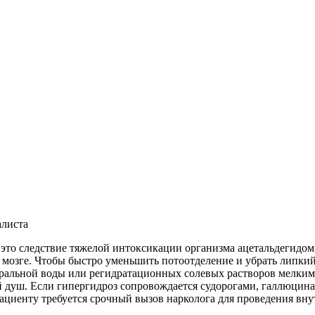
алиста
 это следствие тяжелой интоксикации организма ацетальдегидом
 мозге. Чтобы быстро уменьшить потоотделение и убрать липки
еральной воды или регидратационных солевых растворов мелким
ый душ. Если гипергидроз сопровождается судорогами, галлюци
циенту требуется срочный вызов нарколога для проведения вн