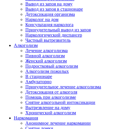
Вывод из запоя на дому
Вывод из запоя в стационаре
Детоксикация организма
Нарколог на дом
Консультация нарколога
Принудительный вывод из запоя
Наркологический диспансер
Частный вытрезвитель
Алкоголизм
Лечение алкоголизма
Пивной алкоголизм
Женский алкоголизм
Подростковый алкоголизм
Алкоголизм пожилых
В стационаре
Амбулаторно
Принудительное лечение алкоголизма
Детоксикация от алкоголя
Помощь при алкоголизме
Снятие алкогольной интоксикации
Вытрезвление на дому
Хронический алкоголизм
Наркомания
Анонимное лечение наркомании
Снятие ломки