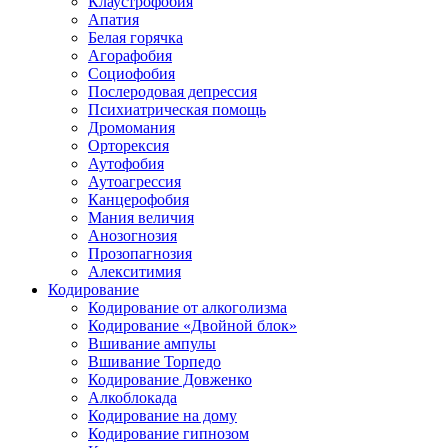
Клаустрофобия
Апатия
Белая горячка
Агорафобия
Социофобия
Послеродовая депрессия
Психиатрическая помощь
Дромомания
Орторексия
Аутофобия
Аутоагрессия
Канцерофобия
Мания величия
Анозогнозия
Прозопагнозия
Алекситимия
Кодирование
Кодирование от алкоголизма
Кодирование «Двойной блок»
Вшивание ампулы
Вшивание Торпедо
Кодирование Довженко
Алкоблокада
Кодирование на дому
Кодирование гипнозом