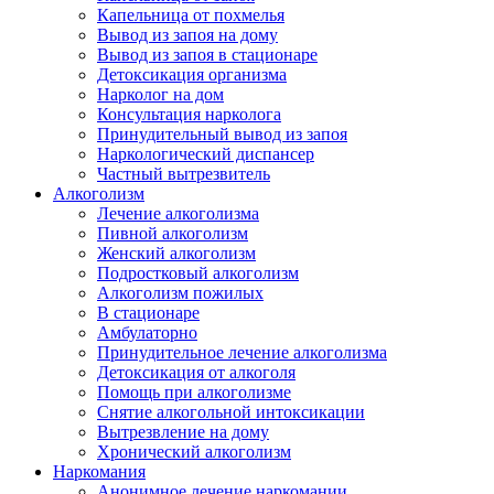
Капельница от похмелья
Вывод из запоя на дому
Вывод из запоя в стационаре
Детоксикация организма
Нарколог на дом
Консультация нарколога
Принудительный вывод из запоя
Наркологический диспансер
Частный вытрезвитель
Алкоголизм
Лечение алкоголизма
Пивной алкоголизм
Женский алкоголизм
Подростковый алкоголизм
Алкоголизм пожилых
В стационаре
Амбулаторно
Принудительное лечение алкоголизма
Детоксикация от алкоголя
Помощь при алкоголизме
Снятие алкогольной интоксикации
Вытрезвление на дому
Хронический алкоголизм
Наркомания
Анонимное лечение наркомании