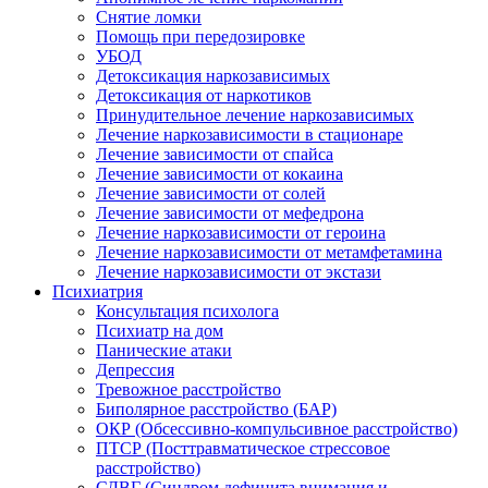
Снятие ломки
Помощь при передозировке
УБОД
Детоксикация наркозависимых
Детоксикация от наркотиков
Принудительное лечение наркозависимых
Лечение наркозависимости в стационаре
Лечение зависимости от спайса
Лечение зависимости от кокаина
Лечение зависимости от солей
Лечение зависимости от мефедрона
Лечение наркозависимости от героина
Лечение наркозависимости от метамфетамина
Лечение наркозависимости от экстази
Психиатрия
Консультация психолога
Психиатр на дом
Панические атаки
Депрессия
Тревожное расстройство
Биполярное расстройство (БАР)
ОКР (Обсессивно-компульсивное расстройство)
ПТСР (Посттравматическое стрессовое
расстройство)
СДВГ (Синдром дефицита внимания и