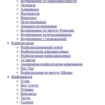
Кодирование от наркозависимости
Эспераль
Алкоминал
Налтрексон
Вивитрол
Sit кодирование
Лазерное кодирование
Кодирование по методу Рожнова
Кодирование иглоукалыванием
Кодирование с провокацией
Реабилитация
Реабилитационный центр
Реабилитация алкозависимых
Реабилитация наркозависимых
12 шагов
Анонимная реабилитация наркоманов
Day Top
Реабилитация по методу Шичко
Информация
О нас
Все услуги
Отзывы
Контакты
Тесты
Галерея