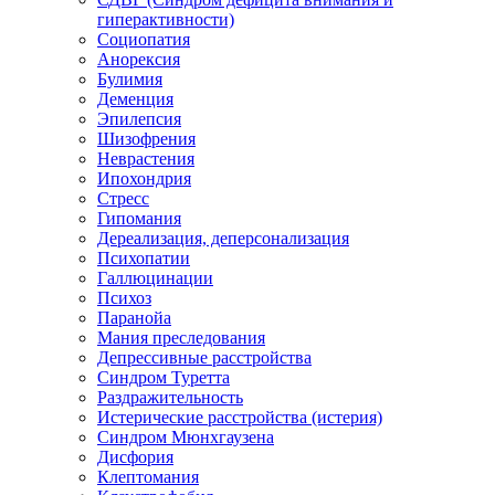
гиперактивности)
Социопатия
Анорексия
Булимия
Деменция
Эпилепсия
Шизофрения
Неврастения
Ипохондрия
Стресс
Гипомания
Дереализация, деперсонализация
Психопатии
Галлюцинации
Психоз
Паранойа
Мания преследования
Депрессивные расстройства
Синдром Туретта
Раздражительность
Истерические расстройства (истерия)
Синдром Мюнхгаузена
Дисфория
Клептомания