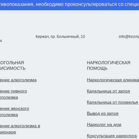
ивопоказания, необходимо проконсультироваться со спец
Киржач, пр. Больничный, 10
info@trezviy
ых
КОГОЛЬНАЯ
НАРКОЛОГИЧЕСКАЯ
ВИСИМОСТЬ
ПОМОЩЬ
ение алкоголизма
Наркологическая клиник
ение пивного
Капельница от запоя
оголизма
Капельница от похмелья
ение женского
Вывод из запоя
оголизма
Нарколог на дом
ение алкоголизма в
ционаре
Консультация нарколога