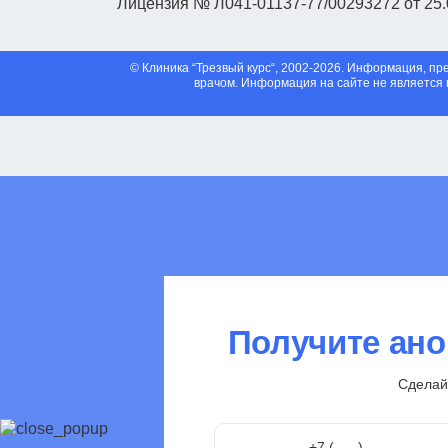
Лицензия № Л041-01137-77/00293272 от 25.
© Клиника “Трезвый курс“, 2002-2026. Информация, 
врачом. Информация на сайте не является 
Получите ан
Сделай