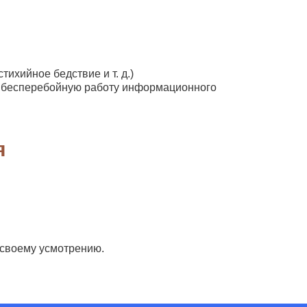
ихийное бедствие и т. д.)
е бесперебойную работу информационного
я
 своему усмотрению.