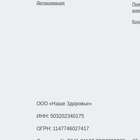
Детоксикация
При
алк
Код
ООО «Наше Здоровье»
ИНН: 503202340175
ОГРН: 1147746027417