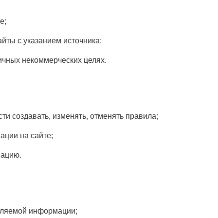
е;
йты с указанием источника;
ичных некоммерческих целях.
ти создавать, изменять, отменять правила;
ации на сайте;
мацию.
вляемой информации;