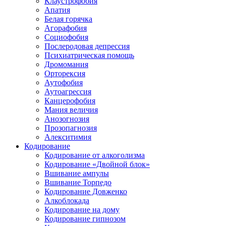
Клаустрофобия
Апатия
Белая горячка
Агорафобия
Социофобия
Послеродовая депрессия
Психиатрическая помощь
Дромомания
Орторексия
Аутофобия
Аутоагрессия
Канцерофобия
Мания величия
Анозогнозия
Прозопагнозия
Алекситимия
Кодирование
Кодирование от алкоголизма
Кодирование «Двойной блок»
Вшивание ампулы
Вшивание Торпедо
Кодирование Довженко
Алкоблокада
Кодирование на дому
Кодирование гипнозом