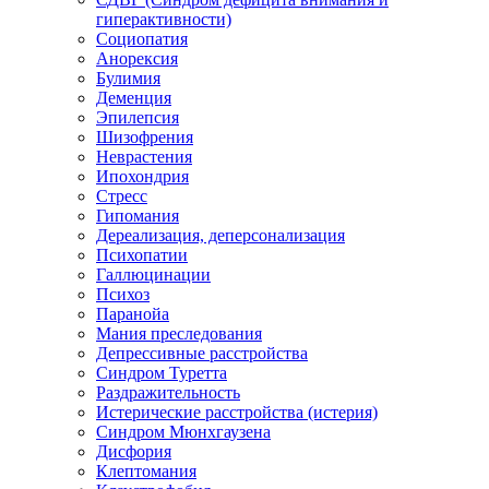
гиперактивности)
Социопатия
Анорексия
Булимия
Деменция
Эпилепсия
Шизофрения
Неврастения
Ипохондрия
Стресс
Гипомания
Дереализация, деперсонализация
Психопатии
Галлюцинации
Психоз
Паранойа
Мания преследования
Депрессивные расстройства
Синдром Туретта
Раздражительность
Истерические расстройства (истерия)
Синдром Мюнхгаузена
Дисфория
Клептомания