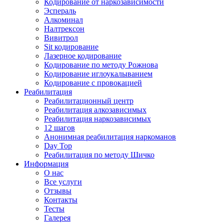
Кодирование от наркозависимости
Эспераль
Алкоминал
Налтрексон
Вивитрол
Sit кодирование
Лазерное кодирование
Кодирование по методу Рожнова
Кодирование иглоукалыванием
Кодирование с провокацией
Реабилитация
Реабилитационный центр
Реабилитация алкозависимых
Реабилитация наркозависимых
12 шагов
Анонимная реабилитация наркоманов
Day Top
Реабилитация по методу Шичко
Информация
О нас
Все услуги
Отзывы
Контакты
Тесты
Галерея