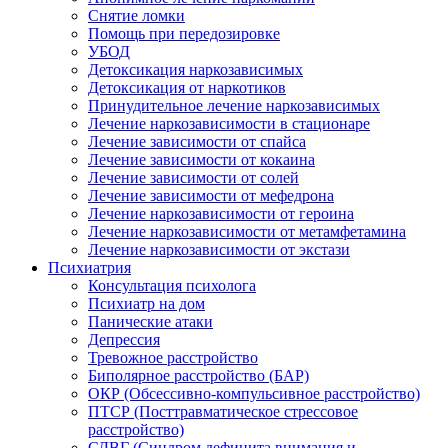
Снятие ломки
Помощь при передозировке
УБОД
Детоксикация наркозависимых
Детоксикация от наркотиков
Принудительное лечение наркозависимых
Лечение наркозависимости в стационаре
Лечение зависимости от спайса
Лечение зависимости от кокаина
Лечение зависимости от солей
Лечение зависимости от мефедрона
Лечение наркозависимости от героина
Лечение наркозависимости от метамфетамина
Лечение наркозависимости от экстази
Психиатрия
Консультация психолога
Психиатр на дом
Панические атаки
Депрессия
Тревожное расстройство
Биполярное расстройство (БАР)
ОКР (Обсессивно-компульсивное расстройство)
ПТСР (Посттравматическое стрессовое
расстройство)
СДВГ (Синдром дефицита внимания и