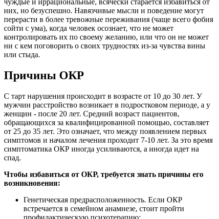
чуждые и иррациональные, всячески старается избавиться от
них, но безуспешно. Навязчивые мысли и поведение могут
перерасти в более тревожные переживания (чаще всего фобия
сойти с ума), когда человек осознает, что не может
контролировать их по своему желанию, или что он не может
ни с кем поговорить о своих трудностях из-за чувства вины
или стыда.
Причины ОКР
С тарт нарушения происходит в возрасте от 10 до 30 лет. У
мужчин расстройство возникает в подростковом периоде, а у
женщин - после 20 лет. Средний возраст пациентов,
обращающихся за квалифицированной помощью, составляет
от 25 до 35 лет. Это означает, что между появлением первых
симптомов и началом лечения проходит 7-10 лет. За это время
симптоматика ОКР иногда усиливаются, а иногда идет на
спад.
Чтобы избавиться от ОКР, требуется знать причины его
возникновения:
Генетическая предрасположенность. Если ОКР
встречается в семейном анамнезе, стоит пройти
профилактическую психотерапию;