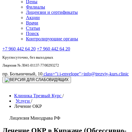
Цены
Филиалы
Лицензии и сертификаты
Акции
Врачи
Статьи
Поиск
Контролирующие органы
+7 960 442 64 20
+7 960 442 64 20
Круглосуточно, без выходных
Лицензия № Л041-01137-77/00293272
пр. Больничный, 10
class="i i-envelope">
info@trezviy-kurs.clinic
Клиника Трезвый Курс
/
Услуги
/
Лечение ОКР
Лицензия Минздрава РФ
Лечение ОКР в Киржаче (Обсессивно-