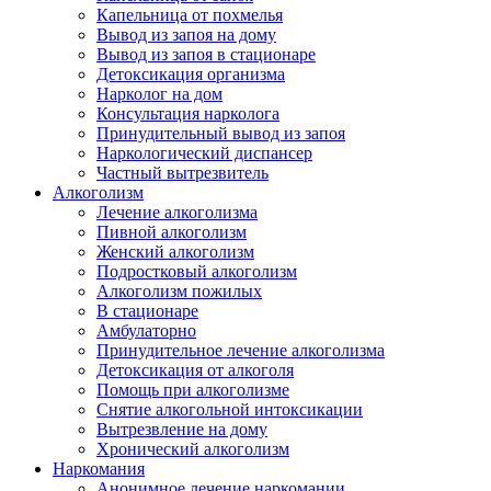
Капельница от похмелья
Вывод из запоя на дому
Вывод из запоя в стационаре
Детоксикация организма
Нарколог на дом
Консультация нарколога
Принудительный вывод из запоя
Наркологический диспансер
Частный вытрезвитель
Алкоголизм
Лечение алкоголизма
Пивной алкоголизм
Женский алкоголизм
Подростковый алкоголизм
Алкоголизм пожилых
В стационаре
Амбулаторно
Принудительное лечение алкоголизма
Детоксикация от алкоголя
Помощь при алкоголизме
Снятие алкогольной интоксикации
Вытрезвление на дому
Хронический алкоголизм
Наркомания
Анонимное лечение наркомании