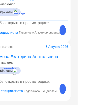
-нарколог
ификаты
обы открыть в просмотрщике.
Гаврилов А.А. диплом специалиста
переподготовке
 статью:
3 Августа 2026
мова Екатерина Анатольевна
-нарколог
ификаты
обы открыть в просмотрщике.
Евдокимова Е.А. диплом
Евдокимова Е.А. диплом о 