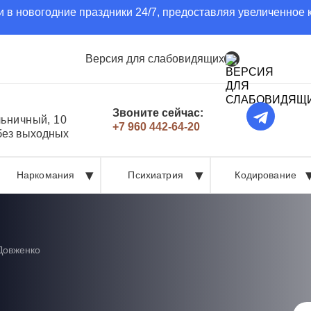
 в новогодние праздники 24/7, предоставляя увеличенное 
Версия для слабовидящих
Звоните сейчас:
льничный, 10
+7 960 442-64-20
 без выходных
Наркомания
Психиатрия
Кодирование
Довженко