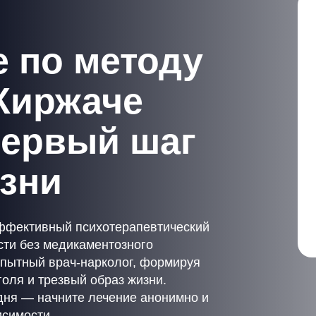
 по методу
Киржаче
первый шаг
изни
ффективный психотерапевтический
сти без медикаментозного
опытный врач-нарколог, формируя
голя и трезвый образ жизни.
дня — начните лечение анонимно и
исимости.