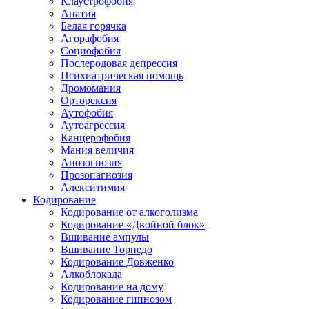
Клаустрофобия
Апатия
Белая горячка
Агорафобия
Социофобия
Послеродовая депрессия
Психиатрическая помощь
Дромомания
Орторексия
Аутофобия
Аутоагрессия
Канцерофобия
Мания величия
Анозогнозия
Прозопагнозия
Алекситимия
Кодирование
Кодирование от алкоголизма
Кодирование «Двойной блок»
Вшивание ампулы
Вшивание Торпедо
Кодирование Довженко
Алкоблокада
Кодирование на дому
Кодирование гипнозом