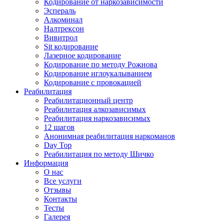
Кодирование от наркозависимости
Эспераль
Алкоминал
Налтрексон
Вивитрол
Sit кодирование
Лазерное кодирование
Кодирование по методу Рожнова
Кодирование иглоукалыванием
Кодирование с провокацией
Реабилитация
Реабилитационный центр
Реабилитация алкозависимых
Реабилитация наркозависимых
12 шагов
Анонимная реабилитация наркоманов
Day Top
Реабилитация по методу Шичко
Информация
О нас
Все услуги
Отзывы
Контакты
Тесты
Галерея