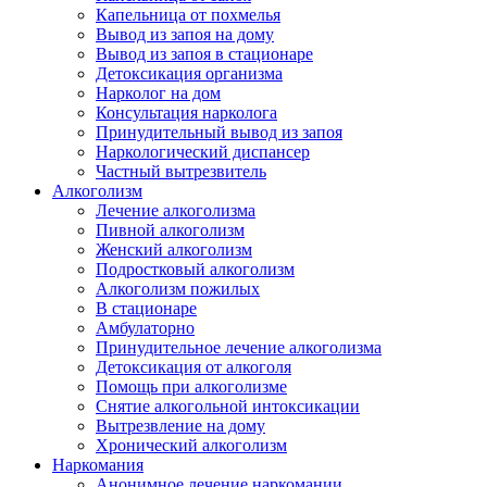
Капельница от похмелья
Вывод из запоя на дому
Вывод из запоя в стационаре
Детоксикация организма
Нарколог на дом
Консультация нарколога
Принудительный вывод из запоя
Наркологический диспансер
Частный вытрезвитель
Алкоголизм
Лечение алкоголизма
Пивной алкоголизм
Женский алкоголизм
Подростковый алкоголизм
Алкоголизм пожилых
В стационаре
Амбулаторно
Принудительное лечение алкоголизма
Детоксикация от алкоголя
Помощь при алкоголизме
Снятие алкогольной интоксикации
Вытрезвление на дому
Хронический алкоголизм
Наркомания
Анонимное лечение наркомании