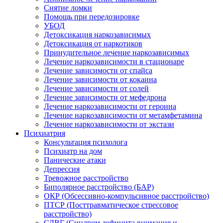
Снятие ломки
Помощь при передозировке
УБОД
Детоксикация наркозависимых
Детоксикация от наркотиков
Принудительное лечение наркозависимых
Лечение наркозависимости в стационаре
Лечение зависимости от спайса
Лечение зависимости от кокаина
Лечение зависимости от солей
Лечение зависимости от мефедрона
Лечение наркозависимости от героина
Лечение наркозависимости от метамфетамина
Лечение наркозависимости от экстази
Психиатрия
Консультация психолога
Психиатр на дом
Панические атаки
Депрессия
Тревожное расстройство
Биполярное расстройство (БАР)
ОКР (Обсессивно-компульсивное расстройство)
ПТСР (Посттравматическое стрессовое
расстройство)
СДВГ (Синдром дефицита внимания и