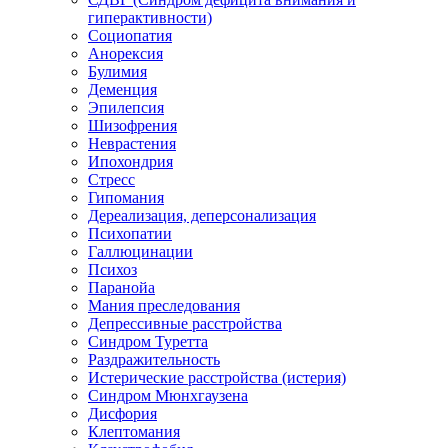
гиперактивности)
Социопатия
Анорексия
Булимия
Деменция
Эпилепсия
Шизофрения
Неврастения
Ипохондрия
Стресс
Гипомания
Дереализация, деперсонализация
Психопатии
Галлюцинации
Психоз
Паранойа
Мания преследования
Депрессивные расстройства
Синдром Туретта
Раздражительность
Истерические расстройства (истерия)
Синдром Мюнхгаузена
Дисфория
Клептомания