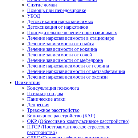
Снятие ломки
Помощь при передозировке
УБОД
Детоксикация наркозависимых
Детоксикация от наркотиков
Принудительное лечение наркозависимых
Лечение наркозависимости в стационаре
Лечение зависимости от спайса
Лечение зависимости от кокаина
Лечение зависимости от солей
Лечение зависимости от мефедрона
Лечение наркозависимости от героина
Лечение наркозависимости от метамфетамина
Лечение наркозависимости от экстази
Психиатрия
Консультация психолога
Психиатр на дом
Панические атаки
Депрессия
Тревожное расстройство
Биполярное расстройство (БАР)
ОКР (Обсессивно-компульсивное расстройство)
ПТСР (Посттравматическое стрессовое
расстройство)
СДВГ (Синдром дефицита внимания и