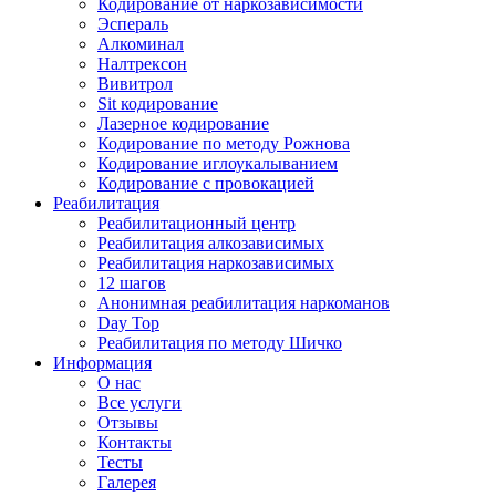
Кодирование от наркозависимости
Эспераль
Алкоминал
Налтрексон
Вивитрол
Sit кодирование
Лазерное кодирование
Кодирование по методу Рожнова
Кодирование иглоукалыванием
Кодирование с провокацией
Реабилитация
Реабилитационный центр
Реабилитация алкозависимых
Реабилитация наркозависимых
12 шагов
Анонимная реабилитация наркоманов
Day Top
Реабилитация по методу Шичко
Информация
О нас
Все услуги
Отзывы
Контакты
Тесты
Галерея