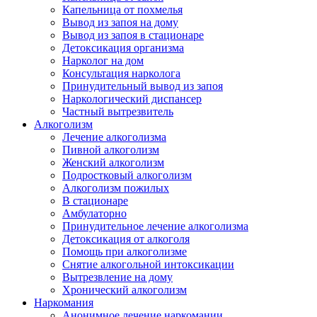
Капельница от похмелья
Вывод из запоя на дому
Вывод из запоя в стационаре
Детоксикация организма
Нарколог на дом
Консультация нарколога
Принудительный вывод из запоя
Наркологический диспансер
Частный вытрезвитель
Алкоголизм
Лечение алкоголизма
Пивной алкоголизм
Женский алкоголизм
Подростковый алкоголизм
Алкоголизм пожилых
В стационаре
Амбулаторно
Принудительное лечение алкоголизма
Детоксикация от алкоголя
Помощь при алкоголизме
Снятие алкогольной интоксикации
Вытрезвление на дому
Хронический алкоголизм
Наркомания
Анонимное лечение наркомании