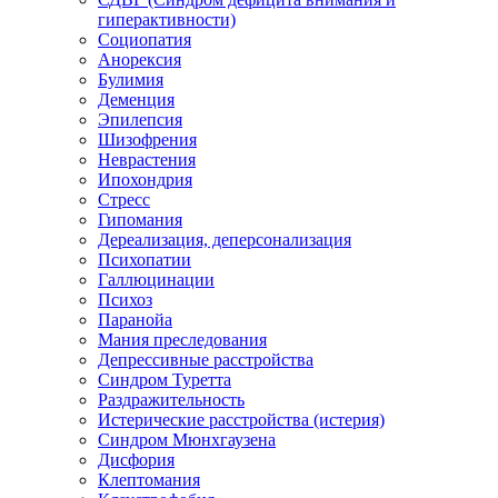
гиперактивности)
Социопатия
Анорексия
Булимия
Деменция
Эпилепсия
Шизофрения
Неврастения
Ипохондрия
Стресс
Гипомания
Дереализация, деперсонализация
Психопатии
Галлюцинации
Психоз
Паранойа
Мания преследования
Депрессивные расстройства
Синдром Туретта
Раздражительность
Истерические расстройства (истерия)
Синдром Мюнхгаузена
Дисфория
Клептомания