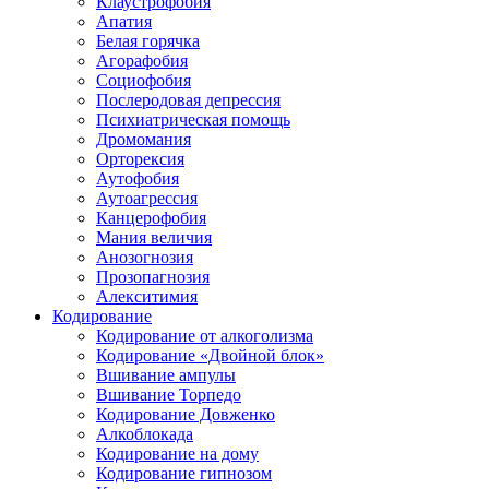
Клаустрофобия
Апатия
Белая горячка
Агорафобия
Социофобия
Послеродовая депрессия
Психиатрическая помощь
Дромомания
Орторексия
Аутофобия
Аутоагрессия
Канцерофобия
Мания величия
Анозогнозия
Прозопагнозия
Алекситимия
Кодирование
Кодирование от алкоголизма
Кодирование «Двойной блок»
Вшивание ампулы
Вшивание Торпедо
Кодирование Довженко
Алкоблокада
Кодирование на дому
Кодирование гипнозом