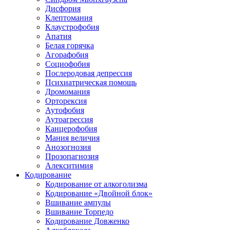
Дисфория
Клептомания
Клаустрофобия
Апатия
Белая горячка
Агорафобия
Социофобия
Послеродовая депрессия
Психиатрическая помощь
Дромомания
Орторексия
Аутофобия
Аутоагрессия
Канцерофобия
Мания величия
Анозогнозия
Прозопагнозия
Алекситимия
Кодирование
Кодирование от алкоголизма
Кодирование «Двойной блок»
Вшивание ампулы
Вшивание Торпедо
Кодирование Довженко