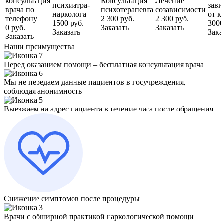
консультация
Консультация
Лечение
психиатра-
зав
врача по
психотерапевта
созависимости
нарколога
от 
телефону
2 300 руб.
2 300 руб.
1500 руб.
300
0 руб.
Заказать
Заказать
Заказать
Зак
Заказать
Наши преимущества
Перед оказанием помощи – бесплатная консультация врача
Мы не передаем данные пациентов в госучреждения,
соблюдая анонимность
Выезжаем на адрес пациента в течение часа после обращения
Снижение симптомов после процедуры
Врачи с обширной практикой наркологической помощи