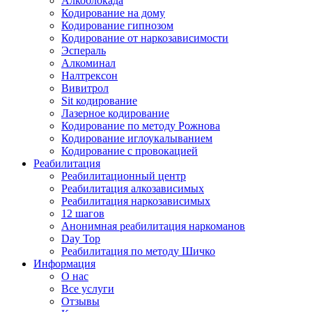
Алкоблокада
Кодирование на дому
Кодирование гипнозом
Кодирование от наркозависимости
Эспераль
Алкоминал
Налтрексон
Вивитрол
Sit кодирование
Лазерное кодирование
Кодирование по методу Рожнова
Кодирование иглоукалыванием
Кодирование с провокацией
Реабилитация
Реабилитационный центр
Реабилитация алкозависимых
Реабилитация наркозависимых
12 шагов
Анонимная реабилитация наркоманов
Day Top
Реабилитация по методу Шичко
Информация
О нас
Все услуги
Отзывы