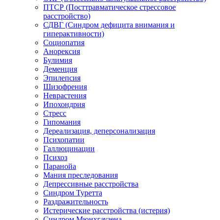
ПТСР (Посттравматическое стрессовое
расстройство)
СДВГ (Синдром дефицита внимания и
гиперактивности)
Социопатия
Анорексия
Булимия
Деменция
Эпилепсия
Шизофрения
Неврастения
Ипохондрия
Стресс
Гипомания
Дереализация, деперсонализация
Психопатии
Галлюцинации
Психоз
Паранойа
Мания преследования
Депрессивные расстройства
Синдром Туретта
Раздражительность
Истерические расстройства (истерия)
Синдром Мюнхгаузена