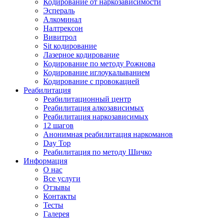
Кодирование от наркозависимости
Эспераль
Алкоминал
Налтрексон
Вивитрол
Sit кодирование
Лазерное кодирование
Кодирование по методу Рожнова
Кодирование иглоукалыванием
Кодирование с провокацией
Реабилитация
Реабилитационный центр
Реабилитация алкозависимых
Реабилитация наркозависимых
12 шагов
Анонимная реабилитация наркоманов
Day Top
Реабилитация по методу Шичко
Информация
О нас
Все услуги
Отзывы
Контакты
Тесты
Галерея