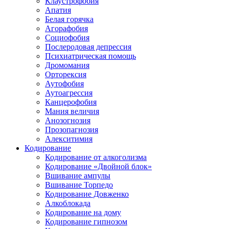
Клаустрофобия
Апатия
Белая горячка
Агорафобия
Социофобия
Послеродовая депрессия
Психиатрическая помощь
Дромомания
Орторексия
Аутофобия
Аутоагрессия
Канцерофобия
Мания величия
Анозогнозия
Прозопагнозия
Алекситимия
Кодирование
Кодирование от алкоголизма
Кодирование «Двойной блок»
Вшивание ампулы
Вшивание Торпедо
Кодирование Довженко
Алкоблокада
Кодирование на дому
Кодирование гипнозом