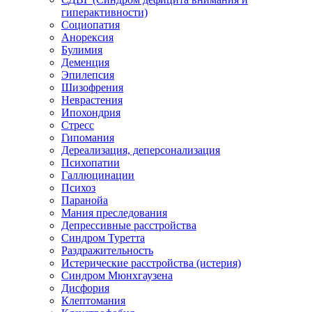
гиперактивности)
Социопатия
Анорексия
Булимия
Деменция
Эпилепсия
Шизофрения
Неврастения
Ипохондрия
Стресс
Гипомания
Дереализация, деперсонализация
Психопатии
Галлюцинации
Психоз
Паранойа
Мания преследования
Депрессивные расстройства
Синдром Туретта
Раздражительность
Истерические расстройства (истерия)
Синдром Мюнхгаузена
Дисфория
Клептомания