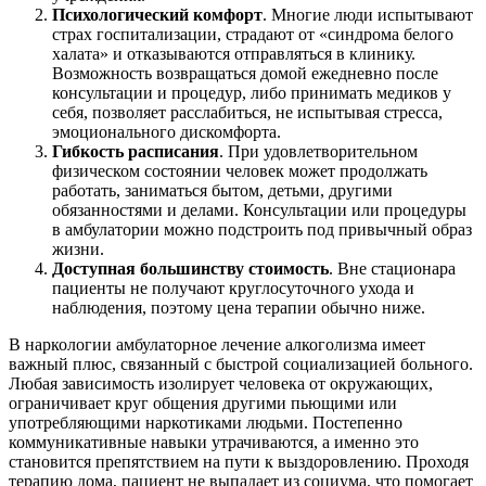
Психологический
комфорт
. Многие люди испытывают
страх госпитализации, страдают от «синдрома белого
халата» и отказываются отправляться в клинику.
Возможность возвращаться домой ежедневно после
консультации и процедур, либо принимать медиков у
себя, позволяет расслабиться, не испытывая стресса,
эмоционального дискомфорта.
Гибкость расписания
. При удовлетворительном
физическом состоянии человек может продолжать
работать, заниматься бытом, детьми, другими
обязанностями и делами. Консультации или процедуры
в амбулатории можно подстроить под привычный образ
жизни.
Доступная большинству стоимость
. Вне стационара
пациенты не получают круглосуточного ухода и
наблюдения, поэтому цена терапии обычно ниже.
В наркологии амбулаторное лечение алкоголизма имеет
важный плюс, связанный с быстрой социализацией больного.
Любая зависимость изолирует человека от окружающих,
ограничивает круг общения другими пьющими или
употребляющими наркотиками людьми. Постепенно
коммуникативные навыки утрачиваются, а именно это
становится препятствием на пути к выздоровлению. Проходя
терапию дома, пациент не выпадает из социума, что помогает