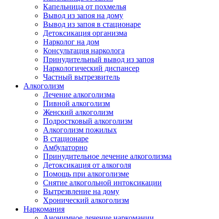
Капельница от похмелья
Вывод из запоя на дому
Вывод из запоя в стационаре
Детоксикация организма
Нарколог на дом
Консультация нарколога
Принудительный вывод из запоя
Наркологический диспансер
Частный вытрезвитель
Алкоголизм
Лечение алкоголизма
Пивной алкоголизм
Женский алкоголизм
Подростковый алкоголизм
Алкоголизм пожилых
В стационаре
Амбулаторно
Принудительное лечение алкоголизма
Детоксикация от алкоголя
Помощь при алкоголизме
Снятие алкогольной интоксикации
Вытрезвление на дому
Хронический алкоголизм
Наркомания
Анонимное лечение наркомании