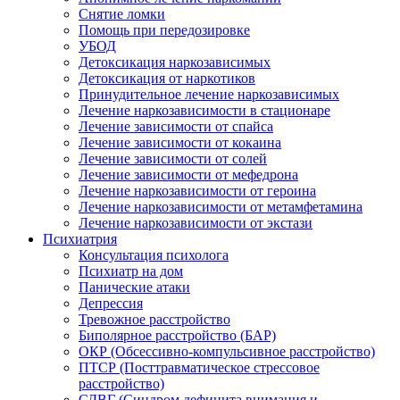
Снятие ломки
Помощь при передозировке
УБОД
Детоксикация наркозависимых
Детоксикация от наркотиков
Принудительное лечение наркозависимых
Лечение наркозависимости в стационаре
Лечение зависимости от спайса
Лечение зависимости от кокаина
Лечение зависимости от солей
Лечение зависимости от мефедрона
Лечение наркозависимости от героина
Лечение наркозависимости от метамфетамина
Лечение наркозависимости от экстази
Психиатрия
Консультация психолога
Психиатр на дом
Панические атаки
Депрессия
Тревожное расстройство
Биполярное расстройство (БАР)
ОКР (Обсессивно-компульсивное расстройство)
ПТСР (Посттравматическое стрессовое
расстройство)
СДВГ (Синдром дефицита внимания и