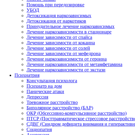
Помощь при передозировке
УБОД
Детоксикация наркозависимых
Детоксикация от наркотиков
Принудительное лечение наркозависимых
Лечение наркозависимости в стационаре
Лечение зависимости от спайса
Лечение зависимости от кокаина
Лечение зависимости от солей
Лечение зависимости от мефедрона
Лечение наркозависимости от героина
Лечение наркозависимости от метамфетамина
Лечение наркозависимости от экстази
Психиатрия
Консультация психолога
Психиатр на дом
Панические атаки
Депрессия
Тревожное расстройство
Биполярное расстройство (БАР)
ОКР (Обсессивно-компульсивное расстройство)
ПТСР (Посттравматическое стрессовое расстройств
СДВГ (Синдром дефицита внимания и гиперактивн
Социопатия
Анорексия