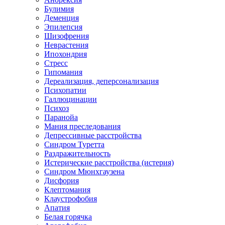
Булимия
Деменция
Эпилепсия
Шизофрения
Неврастения
Ипохондрия
Стресс
Гипомания
Дереализация, деперсонализация
Психопатии
Галлюцинации
Психоз
Паранойа
Мания преследования
Депрессивные расстройства
Синдром Туретта
Раздражительность
Истерические расстройства (истерия)
Синдром Мюнхгаузена
Дисфория
Клептомания
Клаустрофобия
Апатия
Белая горячка