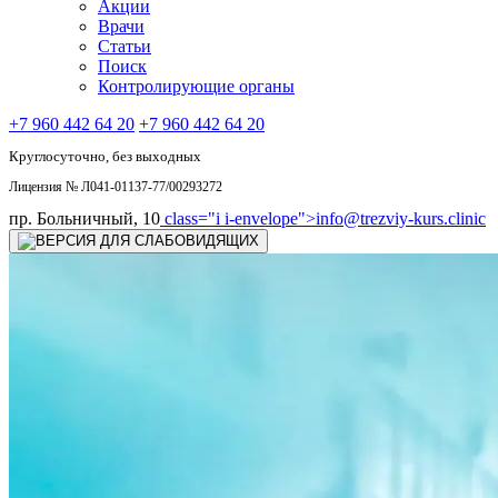
Акции
Врачи
Статьи
Поиск
Контролирующие органы
+7 960 442 64 20
+7 960 442 64 20
Круглосуточно, без выходных
Лицензия № Л041-01137-77/00293272
пр. Больничный, 10
class="i i-envelope">
info@trezviy-kurs.clinic