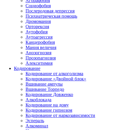
Агорафобия
Социофобия
Послеродовая депрессия
Психиатрическая помощь
Дромомания
Орторексия
Аутофобия
Аутоагрессия
Канцерофобия
Мания величия
Анозогнозия
Прозопагнозия
Алекситимия
Кодирование
Кодирование от алкоголизма
Кодирование «Двойной блок»
Вшивание ампулы
Вшивание Торпедо
Кодирование Довженко
Алкоблокада
Кодирование на дому
Кодирование гипнозом
Кодирование от наркозависимости
Эспераль
Алкоминал