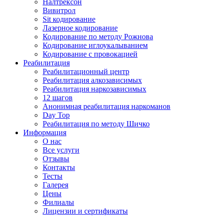
Налтрексон
Вивитрол
Sit кодирование
Лазерное кодирование
Кодирование по методу Рожнова
Кодирование иглоукалыванием
Кодирование с провокацией
Реабилитация
Реабилитационный центр
Реабилитация алкозависимых
Реабилитация наркозависимых
12 шагов
Анонимная реабилитация наркоманов
Day Top
Реабилитация по методу Шичко
Информация
О нас
Все услуги
Отзывы
Контакты
Тесты
Галерея
Цены
Филиалы
Лицензии и сертификаты