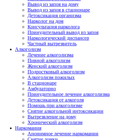
Вывод из запоя на дому
Вывод из запоя в стационаре
Детоксикация организма
Нарколог на дом
Консультация нарколога
Принудительный вывод из запоя
Наркологический диспансер
Частный вытрезвитель
Алкоголизм
Лечение алкоголизма
Пивной алкоголизм
Женский алкоголизм
Подростковый алкоголизм
Алкоголизм пожилых
В стационаре
Амбулаторно
Принудительное лечение алкоголизма
Детоксикация от алкоголя
Помощь при алкоголизме
Снятие алкогольной интоксикации
Вытрезвление на дому
Хронический алкоголизм
Наркомания
Анонимное лечение наркомании
Снятие ломки