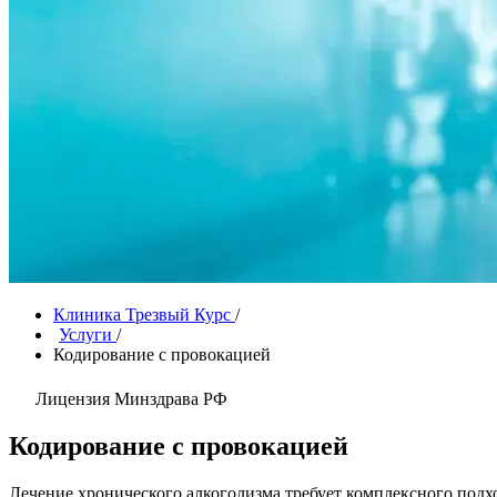
Клиника Трезвый Курс
/
Услуги
/
Кодирование с провокацией
Лицензия Минздрава РФ
Кодирование с провокацией
Лечение хронического алкоголизма требует комплексного подх