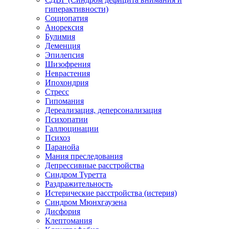
гиперактивности)
Социопатия
Анорексия
Булимия
Деменция
Эпилепсия
Шизофрения
Неврастения
Ипохондрия
Стресс
Гипомания
Дереализация, деперсонализация
Психопатии
Галлюцинации
Психоз
Паранойа
Мания преследования
Депрессивные расстройства
Синдром Туретта
Раздражительность
Истерические расстройства (истерия)
Синдром Мюнхгаузена
Дисфория
Клептомания