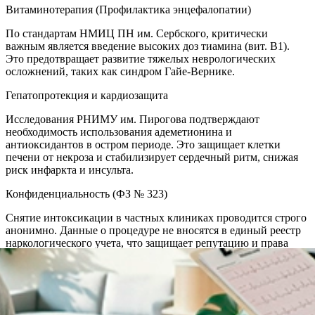
Витаминотерапия (Профилактика энцефалопатии)
По стандартам НМИЦ ПН им. Сербского, критически
важным является введение высоких доз тиамина (вит. B1).
Это предотвращает развитие тяжелых неврологических
осложнений, таких как синдром Гайе-Вернике.
Гепатопротекция и кардиозащита
Исследования РНИМУ им. Пирогова подтверждают
необходимость использования адеметионина и
антиоксидантов в остром периоде. Это защищает клетки
печени от некроза и стабилизирует сердечный ритм, снижая
риск инфаркта и инсульта.
Конфиденциальность (ФЗ № 323)
Снятие интоксикации в частных клиниках проводится строго
анонимно. Данные о процедуре не вносятся в единый реестр
наркологического учета, что защищает репутацию и права
пациента.
Акции и спецпредложения