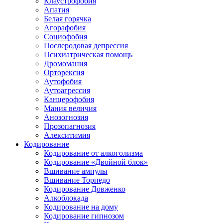
Клаустрофобия
Апатия
Белая горячка
Агорафобия
Социофобия
Послеродовая депрессия
Психиатрическая помощь
Дромомания
Орторексия
Аутофобия
Аутоагрессия
Канцерофобия
Мания величия
Анозогнозия
Прозопагнозия
Алекситимия
Кодирование
Кодирование от алкоголизма
Кодирование «Двойной блок»
Вшивание ампулы
Вшивание Торпедо
Кодирование Довженко
Алкоблокада
Кодирование на дому
Кодирование гипнозом