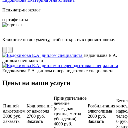
Евдокимова Екатерина Анатольевна
Психиатр-нарколог
сертификаты
Кликните по документу, чтобы открыть в просмотрщике.
Евдокимова Е.А.
диплом специалиста
Евдокимова Е.А. диплом о переподготовке специалиста
Цены на наши услуги
Принудительное
Беспл
лечение
Пивной
Кодирование
Реабилитация
консу
(выездная
алкоголизм
от алкоголя
алкоголизма
нарко
группа, метод
3000 руб.
2700 руб.
2000 руб.
телеф
убеждения)
Заказать
Заказать
Заказать
0 руб.
4000 руб.
Заказ