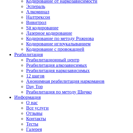
Кодирование от наркозависимости
Эспераль
Алкоминал
Налтрексон
Вивитрол
Sit кодирование
Лазерное кодирование
Кодирование по методу Рожнова
Кодирование иглоукалыванием
Кодирование с провокацией
Реабилитация
Реабилитационный центр
Реабилитация алкозависимых
Реабилитация наркозависимых
12 шагов
Анонимная реабилитация наркоманов
Day Top
Реабилитация по методу Шичко
Информация
О нас
Все услуги
Отзывы
Контакты
Тесты
Галерея