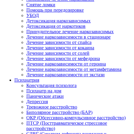
Снятие ломки
Помощь при передозировке
УБОД
Детоксикация наркозависимых
Детоксикация от наркотиков
Принудительное лечение наркозависимых
Лечение наркозависимости в стационаре
Лечение зависимости от спайса
Лечение зависимости от кокаина
Лечение зависимости от солей
Лечение зависимости от мефедрона
Лечение наркозависимости от героина
Лечение наркозависимости от метамфетамина
Лечение наркозависимости от экстази
Психиатрия
Консультация психолога
Психиатр на дом
Панические атаки
Депрессия
Тревожное расстройство
Биполярное расстройство (БАР)
ОКР (Обсессивно-компульсивное расстройство)
ПТСР (Посттравматическое стрессовое
расстройство)
СДВГ (Синдром дефицита внимания и