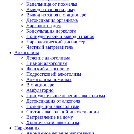
Капельница от похмелья
Вывод из запоя на дому
Вывод из запоя в стационаре
Детоксикация организма
Нарколог на дом
Консультация нарколога
Принудительный вывод из запоя
Наркологический диспансер
Частный вытрезвитель
Алкоголизм
Лечение алкоголизма
Пивной алкоголизм
Женский алкоголизм
Подростковый алкоголизм
Алкоголизм пожилых
В стационаре
Амбулаторно
Принудительное лечение алкоголизма
Детоксикация от алкоголя
Помощь при алкоголизме
Снятие алкогольной интоксикации
Вытрезвление на дому
Хронический алкоголизм
Наркомания
Анонимное лечение наркомании