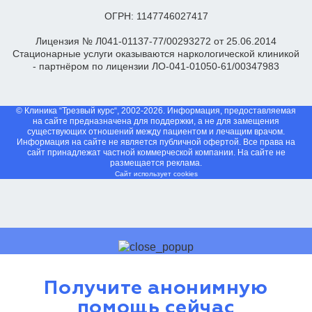
ОГРН: 1147746027417
Лицензия № Л041-01137-77/00293272 от 25.06.2014
Стационарные услуги оказываются наркологической клиникой
- партнёром по лицензии ЛО-041-01050-61/00347983
© Клиника “Трезвый курс“, 2002-2026. Информация, предоставляемая
на сайте предназначена для поддержки, а не для замещения
существующих отношений между пациентом и лечащим врачом.
Информация на сайте не является публичной офертой. Все права на
сайт принадлежат частной коммерческой компании. На сайте не
размещается реклама.
Сайт использует cookies
Получите анонимную
помощь сейчас